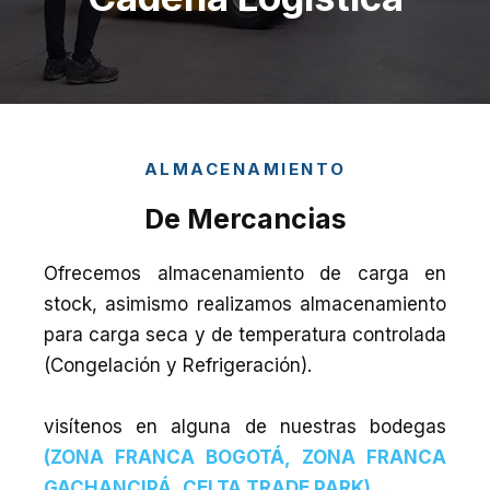
ALMACENAMIENTO
De Mercancias
Ofrecemos almacenamiento de carga en
stock, a
simismo realizamos almacenamiento
para carga seca y de temperatura controlada
(Congelación y Refrigeración).
visítenos en alguna de nuestras bodegas
(
ZONA FRANCA BOGOTÁ
,
ZONA FRANCA
GACHANCIPÁ
,
CELTA TRADE PARK
)